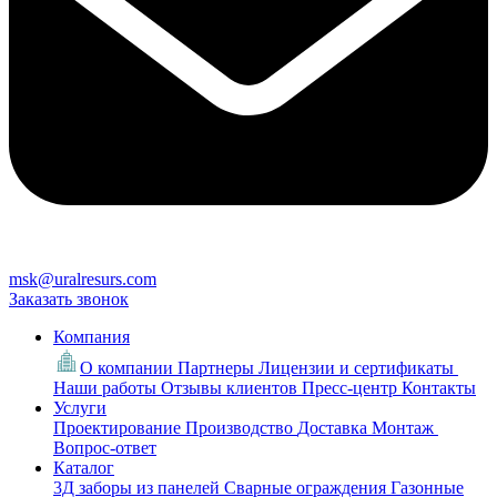
msk@uralresurs.com
Заказать звонок
Компания
О компании
Партнеры
Лицензии и сертификаты
Наши работы
Отзывы клиентов
Пресс-центр
Контакты
Услуги
Проектирование
Производство
Доставка
Монтаж
Вопрос-ответ
Каталог
3Д заборы из панелей
Сварные ограждения
Газонные