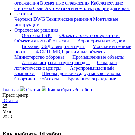
ограждения
Временные ограждения
Кабеленесущие
системы
Cваи
Автоматика и комплектующие для ворот
Чертежи
Чертежи DWG
Технические решения
Монтажные
инструкции
Отраслевые решения
Объекты ТЭК
Объекты электроэнергетики
Объекты атомной отрасли
Аэропорты и аэродромы
Вокзалы, Ж/Д станции и пути
Морские и речные
порты
ФСИН, МВД, режимные объекты
Министерство обороны
Промышленные объекты
Автомагистрали и путепроводы
Склады и
логистические центры
Агропромышленный
комплекс
Школы, детские сады, парковые зоны
Спортивные объекты
Временное ограждение
Главная
Статьи
Как выбрать 3d забор
Пресс-центр
Статьи
25
Мая
2023
Как выбрать 3d забор