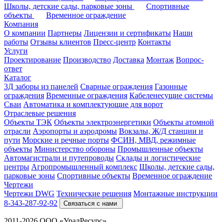
Школы, детские сады, парковые зоны
Спортивные
объекты
Временное ограждение
Компания
О компании
Партнеры
Лицензии и сертификаты
Наши
работы
Отзывы клиентов
Пресс-центр
Контакты
Услуги
Проектирование
Производство
Доставка
Монтаж
Вопрос-
ответ
Каталог
3Д заборы из панелей
Сварные ограждения
Газонные
ограждения
Временные ограждения
Кабеленесущие системы
Cваи
Автоматика и комплектующие для ворот
Отраслевые решения
Объекты ТЭК
Объекты электроэнергетики
Объекты атомной
отрасли
Аэропорты и аэродромы
Вокзалы, Ж/Д станции и
пути
Морские и речные порты
ФСИН, МВД, режимные
объекты
Министерство обороны
Промышленные объекты
Автомагистрали и путепроводы
Склады и логистические
центры
Агропромышленный комплекс
Школы, детские сады,
парковые зоны
Спортивные объекты
Временное ограждение
Чертежи
Чертежи DWG
Технические решения
Монтажные инструкции
8-343-287-92-92
Связаться с нами
2011-2026 ООО «УралРесурс»