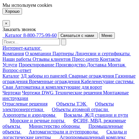
Мы используем
cookies
Хорошо
×
Заказать звонок
Каталог
8-800-775-99-60
Связаться с нами
Меню
Интернет-каталог
Компания
О компании
Партнеры
Лицензии и сертификаты
Наши работы
Отзывы клиентов
Пресс-центр
Контакты
Услуги
Проектирование
Производство
Доставка
Монтаж
Вопрос-ответ
Каталог
3Д заборы из панелей
Сварные ограждения
Газонные
ограждения
Временные ограждения
Кабеленесущие системы
Cваи
Автоматика и комплектующие для ворот
Чертежи
Чертежи DWG
Технические решения
Монтажные
инструкции
Отраслевые решения
Объекты ТЭК
Объекты
электроэнергетики
Объекты атомной отрасли
Аэропорты и аэродромы
Вокзалы, Ж/Д станции и пути
Морские и речные порты
ФСИН, МВД, режимные
объекты
Министерство обороны
Промышленные
объекты
Автомагистрали и путепроводы
Склады и
логистические центры
Агропромышленный комплекс