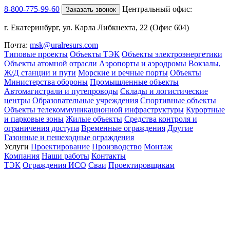
8-800-775-99-60
Центральный офис:
Заказать звонок
г. Екатеринбург, ул. Карла Либкнехта, 22 (Офис 604)
Почта:
msk@uralresurs.com
Типовые проекты
Объекты ТЭК
Объекты электроэнергетики
Объекты атомной отрасли
Аэропорты и аэродромы
Вокзалы,
Ж/Д станции и пути
Морские и речные порты
Объекты
Министерства обороны
Промышленные объекты
Автомагистрали и путепроводы
Склады и логистические
центры
Образовательные учреждения
Спортивные объекты
Объекты телекоммуникационной инфраструктуры
Курортные
и парковые зоны
Жилые объекты
Средства контроля и
ограничения доступа
Временные ограждения
Другие
Газонные и пешеходные ограждения
Услуги
Проектирование
Производство
Монтаж
Компания
Наши работы
Контакты
ТЭК
Ограждения ИСО
Сваи
Проектировщикам