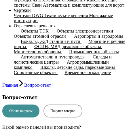
системы
Cваи
Автоматика и комплектующие для ворот
Чертежи
Чертежи DWG
Технические решения
Монтажные
инструкции
Отраслевые решения
Объекты ТЭК
Объекты электроэнергетики
Объекты атомной отрасли
Аэропорты и аэродромы
Вокзалы, Ж/Д станции и пути
Морские и речные
порты
ФСИН, МВД, режимные объекты
Министерство обороны
Промышленные объекты
Автомагистрали и путепроводы
Склады и
логистические центры
Агропромышленный
комплекс
Школы, детские сады, парковые зоны
Спортивные объекты
Временное ограждение
Главная
Вопрос-ответ
Вопрос-ответ
Общие вопросы
Покупка товаров
Какой размер панелей вы производите?