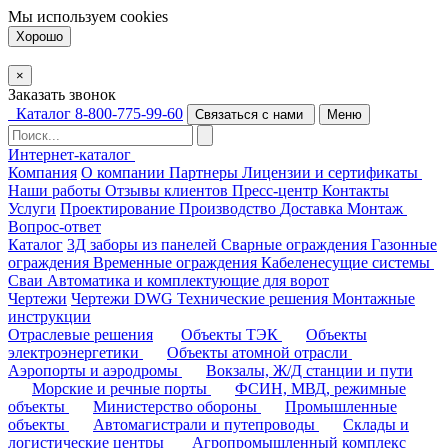
Мы используем
cookies
Хорошо
×
Заказать звонок
Каталог
8-800-775-99-60
Связаться с нами
Меню
Интернет-каталог
Компания
О компании
Партнеры
Лицензии и сертификаты
Наши работы
Отзывы клиентов
Пресс-центр
Контакты
Услуги
Проектирование
Производство
Доставка
Монтаж
Вопрос-ответ
Каталог
3Д заборы из панелей
Сварные ограждения
Газонные
ограждения
Временные ограждения
Кабеленесущие системы
Cваи
Автоматика и комплектующие для ворот
Чертежи
Чертежи DWG
Технические решения
Монтажные
инструкции
Отраслевые решения
Объекты ТЭК
Объекты
электроэнергетики
Объекты атомной отрасли
Аэропорты и аэродромы
Вокзалы, Ж/Д станции и пути
Морские и речные порты
ФСИН, МВД, режимные
объекты
Министерство обороны
Промышленные
объекты
Автомагистрали и путепроводы
Склады и
логистические центры
Агропромышленный комплекс