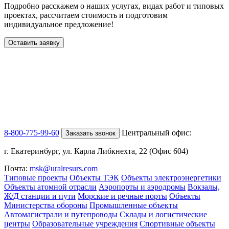
Подробно расскажем о наших услугах
, видах работ и типовых
проектах,
рассчитаем стоимость и подготовим
индивидуальное предложение!
Оставить заявку
8-800-775-99-60
Центральный офис:
Заказать звонок
г. Екатеринбург, ул. Карла Либкнехта, 22 (Офис 604)
Почта:
msk@uralresurs.com
Типовые проекты
Объекты ТЭК
Объекты электроэнергетики
Объекты атомной отрасли
Аэропорты и аэродромы
Вокзалы,
Ж/Д станции и пути
Морские и речные порты
Объекты
Министерства обороны
Промышленные объекты
Автомагистрали и путепроводы
Склады и логистические
центры
Образовательные учреждения
Спортивные объекты