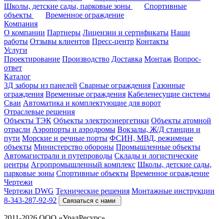
Школы, детские сады, парковые зоны
Спортивные
объекты
Временное ограждение
Компания
О компании
Партнеры
Лицензии и сертификаты
Наши
работы
Отзывы клиентов
Пресс-центр
Контакты
Услуги
Проектирование
Производство
Доставка
Монтаж
Вопрос-
ответ
Каталог
3Д заборы из панелей
Сварные ограждения
Газонные
ограждения
Временные ограждения
Кабеленесущие системы
Cваи
Автоматика и комплектующие для ворот
Отраслевые решения
Объекты ТЭК
Объекты электроэнергетики
Объекты атомной
отрасли
Аэропорты и аэродромы
Вокзалы, Ж/Д станции и
пути
Морские и речные порты
ФСИН, МВД, режимные
объекты
Министерство обороны
Промышленные объекты
Автомагистрали и путепроводы
Склады и логистические
центры
Агропромышленный комплекс
Школы, детские сады,
парковые зоны
Спортивные объекты
Временное ограждение
Чертежи
Чертежи DWG
Технические решения
Монтажные инструкции
8-343-287-92-92
Связаться с нами
2011-2026 ООО «УралРесурс»