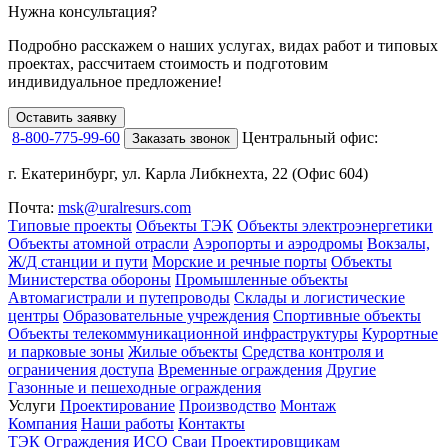
Нужна консультация?
Подробно расскажем о наших услугах
, видах работ и типовых
проектах,
рассчитаем стоимость и подготовим
индивидуальное предложение!
Оставить заявку
8-800-775-99-60
Центральный офис:
Заказать звонок
г. Екатеринбург, ул. Карла Либкнехта, 22 (Офис 604)
Почта:
msk@uralresurs.com
Типовые проекты
Объекты ТЭК
Объекты электроэнергетики
Объекты атомной отрасли
Аэропорты и аэродромы
Вокзалы,
Ж/Д станции и пути
Морские и речные порты
Объекты
Министерства обороны
Промышленные объекты
Автомагистрали и путепроводы
Склады и логистические
центры
Образовательные учреждения
Спортивные объекты
Объекты телекоммуникационной инфраструктуры
Курортные
и парковые зоны
Жилые объекты
Средства контроля и
ограничения доступа
Временные ограждения
Другие
Газонные и пешеходные ограждения
Услуги
Проектирование
Производство
Монтаж
Компания
Наши работы
Контакты
ТЭК
Ограждения ИСО
Сваи
Проектировщикам