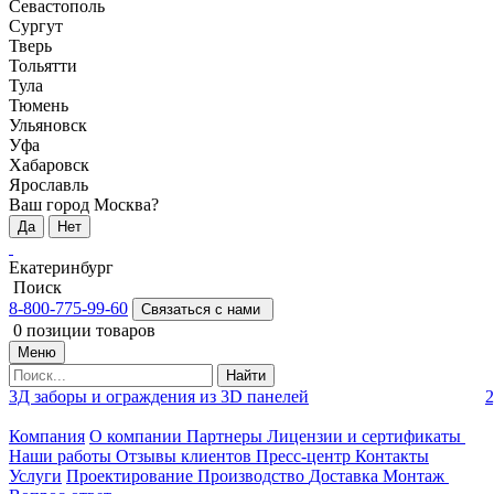
Севастополь
Сургут
Тверь
Тольятти
Тула
Тюмень
Ульяновск
Уфа
Хабаровск
Ярославль
Ваш город Москва?
Да
Нет
Екатеринбург
Поиск
8-800-775-99-60
Связаться с нами
0
позиции товаров
Меню
Найти
3Д заборы и ограждения из 3D панелей
2
Компания
О компании
Партнеры
Лицензии и сертификаты
Наши работы
Отзывы клиентов
Пресс-центр
Контакты
Услуги
Проектирование
Производство
Доставка
Монтаж