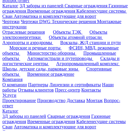
Вопрос-ответ
Каталог
3Д заборы из панелей
Сварные ограждения
Газонные
ограждения
Временные ограждения
Кабеленесущие системы
Cваи
Автоматика и комплектующие для ворот
Чертежи
Чертежи DWG
Технические решения
Монтажные
инструкции
Отраслевые решения
Объекты ТЭК
Объекты
электроэнергетики
Объекты атомной отрасли
Аэропорты и аэродромы
Вокзалы, Ж/Д станции и пути
Морские и речные порты
ФСИН, МВД, режимные
объекты
Министерство обороны
Промышленные
объекты
Автомагистрали и путепроводы
Склады и
логистические центры
Агропромышленный комплекс
Школы, детские сады, парковые зоны
Спортивные
объекты
Временное ограждение
Компания
О компании
Партнеры
Лицензии и сертификаты
Наши
работы
Отзывы клиентов
Пресс-центр
Контакты
Услуги
Проектирование
Производство
Доставка
Монтаж
Вопрос-
ответ
Каталог
3Д заборы из панелей
Сварные ограждения
Газонные
ограждения
Временные ограждения
Кабеленесущие системы
Cваи
Автоматика и комплектующие для ворот