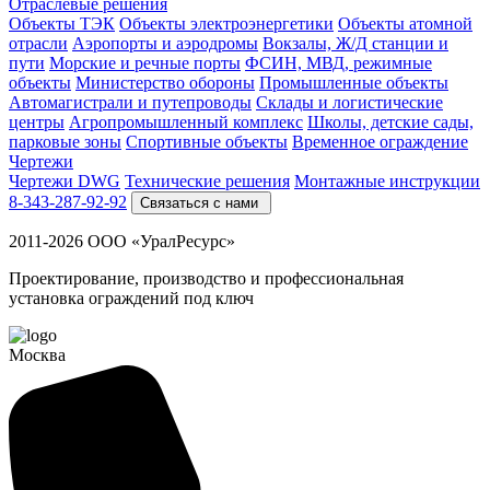
Отраслевые решения
Объекты ТЭК
Объекты электроэнергетики
Объекты атомной
отрасли
Аэропорты и аэродромы
Вокзалы, Ж/Д станции и
пути
Морские и речные порты
ФСИН, МВД, режимные
объекты
Министерство обороны
Промышленные объекты
Автомагистрали и путепроводы
Склады и логистические
центры
Агропромышленный комплекс
Школы, детские сады,
парковые зоны
Спортивные объекты
Временное ограждение
Чертежи
Чертежи DWG
Технические решения
Монтажные инструкции
8-343-287-92-92
Связаться с нами
2011-2026 ООО «УралРесурс»
Проектирование, производство и профессиональная
установка ограждений под ключ
Москва