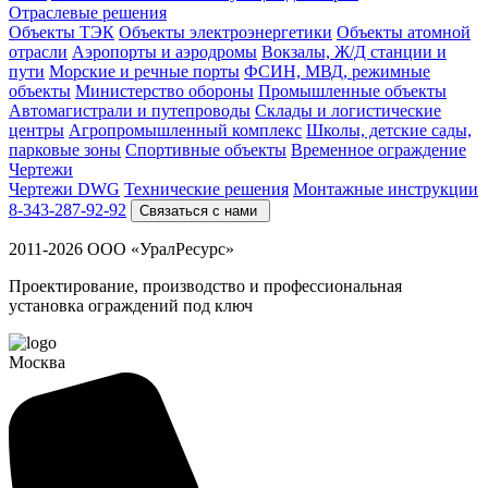
Отраслевые решения
Объекты ТЭК
Объекты электроэнергетики
Объекты атомной
отрасли
Аэропорты и аэродромы
Вокзалы, Ж/Д станции и
пути
Морские и речные порты
ФСИН, МВД, режимные
объекты
Министерство обороны
Промышленные объекты
Автомагистрали и путепроводы
Склады и логистические
центры
Агропромышленный комплекс
Школы, детские сады,
парковые зоны
Спортивные объекты
Временное ограждение
Чертежи
Чертежи DWG
Технические решения
Монтажные инструкции
8-343-287-92-92
Связаться с нами
2011-2026 ООО «УралРесурс»
Проектирование, производство и профессиональная
установка ограждений под ключ
Москва