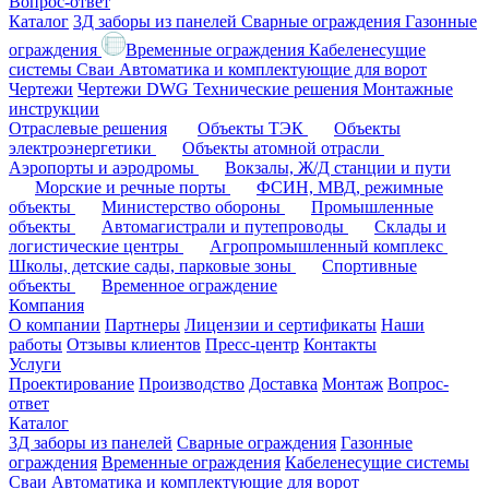
Вопрос-ответ
Каталог
3Д заборы из панелей
Сварные ограждения
Газонные
ограждения
Временные ограждения
Кабеленесущие
системы
Cваи
Автоматика и комплектующие для ворот
Чертежи
Чертежи DWG
Технические решения
Монтажные
инструкции
Отраслевые решения
Объекты ТЭК
Объекты
электроэнергетики
Объекты атомной отрасли
Аэропорты и аэродромы
Вокзалы, Ж/Д станции и пути
Морские и речные порты
ФСИН, МВД, режимные
объекты
Министерство обороны
Промышленные
объекты
Автомагистрали и путепроводы
Склады и
логистические центры
Агропромышленный комплекс
Школы, детские сады, парковые зоны
Спортивные
объекты
Временное ограждение
Компания
О компании
Партнеры
Лицензии и сертификаты
Наши
работы
Отзывы клиентов
Пресс-центр
Контакты
Услуги
Проектирование
Производство
Доставка
Монтаж
Вопрос-
ответ
Каталог
3Д заборы из панелей
Сварные ограждения
Газонные
ограждения
Временные ограждения
Кабеленесущие системы
Cваи
Автоматика и комплектующие для ворот