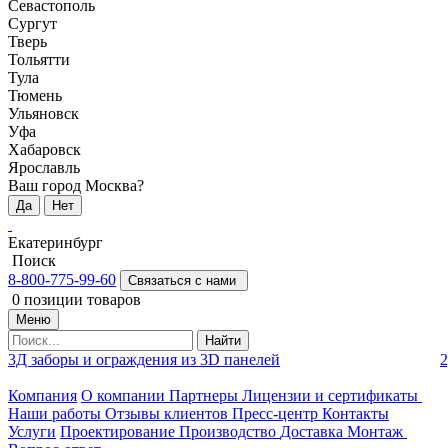
Севастополь
Сургут
Тверь
Тольятти
Тула
Тюмень
Ульяновск
Уфа
Хабаровск
Ярославль
Ваш город Москва?
Да
Нет
Екатеринбург
Поиск
8-800-775-99-60
Связаться с нами
0
позиции товаров
Меню
Найти
3Д заборы и ограждения из 3D панелей
2
Компания
О компании
Партнеры
Лицензии и сертификаты
Наши работы
Отзывы клиентов
Пресс-центр
Контакты
Услуги
Проектирование
Производство
Доставка
Монтаж