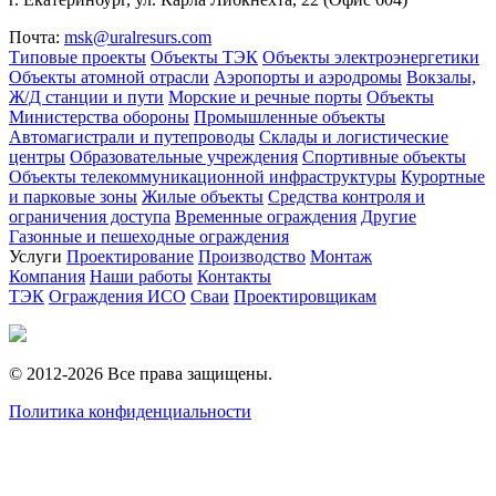
Почта:
msk@uralresurs.com
Типовые проекты
Объекты ТЭК
Объекты электроэнергетики
Объекты атомной отрасли
Аэропорты и аэродромы
Вокзалы,
Ж/Д станции и пути
Морские и речные порты
Объекты
Министерства обороны
Промышленные объекты
Автомагистрали и путепроводы
Склады и логистические
центры
Образовательные учреждения
Спортивные объекты
Объекты телекоммуникационной инфраструктуры
Курортные
и парковые зоны
Жилые объекты
Средства контроля и
ограничения доступа
Временные ограждения
Другие
Газонные и пешеходные ограждения
Услуги
Проектирование
Производство
Монтаж
Компания
Наши работы
Контакты
ТЭК
Ограждения ИСО
Сваи
Проектировщикам
© 2012-2026 Все права защищены.
Политика конфиденциальности