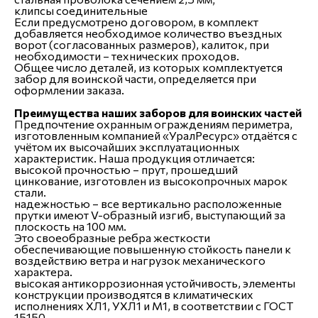
клипсы соединительные
Если предусмотрено договором, в комплект
добавляется необходимое количество въездных
ворот (согласованных размеров), калиток, при
необходимости – технических проходов.
Общее число деталей, из которых комплектуется
забор для воинской части, определяется при
оформлении заказа.
Преимущества наших заборов для воинских частей
Предпочтение охранным ограждениям периметра,
изготовленным компанией «УралРесурс» отдаётся с
учётом их высочайших эксплуатационных
характеристик. Наша продукция отличается:
высокой прочностью – прут, прошедший
цинкование, изготовлен из высокопрочных марок
стали.
надежностью – все вертикально расположенные
прутки имеют V-образный изгиб, выступающий за
плоскость на 100 мм.
Это своеобразные ребра жесткости
обеспечивающие повышенную стойкость панели к
воздействию ветра и нагрузок механического
характера.
высокая антикоррозионная устойчивость, элементы
конструкции производятся в климатических
исполнениях ХЛ1, УХЛ1 и М1, в соответствии с ГОСТ
15150