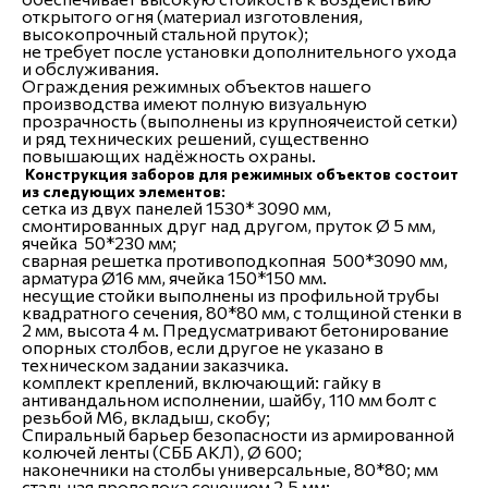
открытого огня (материал изготовления,
высокопрочный стальной пруток);
не требует после установки дополнительного ухода
и обслуживания.
Ограждения режимных объектов нашего
производства имеют полную визуальную
прозрачность (выполнены из крупноячеистой сетки)
и ряд технических решений, существенно
повышающих надёжность охраны.
Конструкция заборов для режимных объектов состоит
из следующих элементов:
сетка из двух панелей 1530* 3090 мм,
смонтированных друг над другом, пруток Ø 5 мм,
ячейка 50*230 мм;
сварная решетка противоподкопная 500*3090 мм,
арматура Ø16 мм, ячейка 150*150 мм.
несущие стойки выполнены из профильной трубы
квадратного сечения, 80*80 мм, с толщиной стенки в
2 мм, высота 4 м. Предусматривают бетонирование
опорных столбов, если другое не указано в
техническом задании заказчика.
комплект креплений, включающий: гайку в
антивандальном исполнении, шайбу, 110 мм болт с
резьбой М6, вкладыш, скобу;
Спиральный барьер безопасности из армированной
колючей ленты (СББ АКЛ), Ø 600;
наконечники на столбы универсальные, 80*80; мм
стальная проволока сечением 2,5 мм;