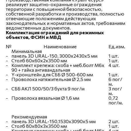
реализует защитно-охранные ограждения
территории с повышенной безопасностью,
собственной разработки и производства, полностью
отвечающие положениям действующих
законодательных и нормативных актов, требованиям
ведомственных документов.
Комплектация ограждений для режимных
объектов, ФСИН и МВД
№
Наименование
Ед.изм.
Минимальная
-
панель 3D URAL-150, 3000х2430х5 мм
1 шт.
-
Столб 60х60х2х3500 мм
1 шт.
-
Комплект крепежа: скоба + меб.болт М6х
4 шт.
90 + гайка антивандальная
-
Y-кронштейн для СББ Ø 500-600 мм
1 шт.
-
Проволока натяжительная Ø 2,5 мм
6 пог/
м.
-
СББ АКЛ 500/50/3 бухта 9 пог/м
3 пог/
м.
-
Проволока вязальная Ø 1,6 мм
0,72
пог/м.
Рекомендуемая
-
панель 3D URAL-150,1530х3090х5 мм
2 шт.
-
Столб 80х80х3х3500 мм
1 шт.
-
Комплект крепежа: скоба + меб.болт М6х
4 шт.