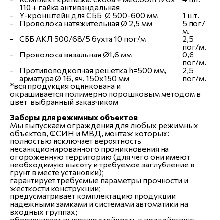
110 + гайка антивандальная
-
Y-кронштейн для СББ Ø 500-600 мм
1 шт.
-
Проволока натяжительная Ø 2,5 мм
5 пог/
м.
-
СББ АКЛ 500/68/5 бухта 10 пог/м
2,5
пог/м.
-
Проволока вязальная Ø1,6 мм
0,6
пог/м.
-
Противоподкопная решетка h=500 мм,
2,5
арматура Ø 16, яч. 150х150 мм
пог/м.
*вся продукция оцинкована и
окрашивается полимерно порошковым методом в
цвет, выбранный заказчиком
Заборы для режимных объектов
Мы выпускаем ограждения для любых режимных
объектов, ФСИН и МВД, монтаж которых:
полностью исключает вероятность
несанкционированного проникновения на
огороженную территорию (для чего они имеют
необходимую высоту и требуемое заглубление в
грунт в месте установки);
гарантирует требуемые параметры прочности и
жесткости конструкции;
предусматривает комплектацию продукции
надежными замками и системами автоматики на
входных группах;
обеспечивает высокую стойкость к воздействию