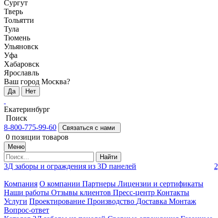
Сургут
Тверь
Тольятти
Тула
Тюмень
Ульяновск
Уфа
Хабаровск
Ярославль
Ваш город Москва?
Да
Нет
Екатеринбург
Поиск
8-800-775-99-60
Связаться с нами
0
позиции товаров
Меню
Найти
3Д заборы и ограждения из 3D панелей
2
Компания
О компании
Партнеры
Лицензии и сертификаты
Наши работы
Отзывы клиентов
Пресс-центр
Контакты
Услуги
Проектирование
Производство
Доставка
Монтаж
Вопрос-ответ