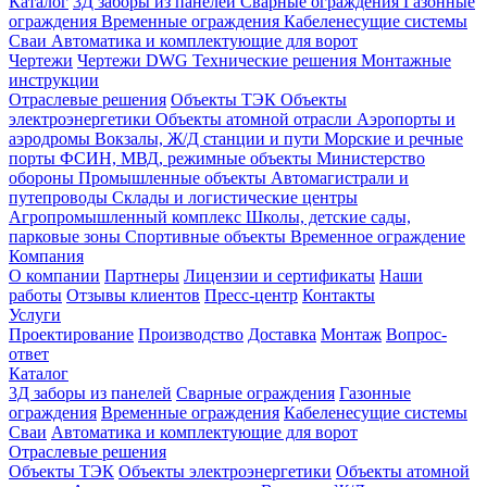
Каталог
3Д заборы из панелей
Сварные ограждения
Газонные
ограждения
Временные ограждения
Кабеленесущие системы
Cваи
Автоматика и комплектующие для ворот
Чертежи
Чертежи DWG
Технические решения
Монтажные
инструкции
Отраслевые решения
Объекты ТЭК
Объекты
электроэнергетики
Объекты атомной отрасли
Аэропорты и
аэродромы
Вокзалы, Ж/Д станции и пути
Морские и речные
порты
ФСИН, МВД, режимные объекты
Министерство
обороны
Промышленные объекты
Автомагистрали и
путепроводы
Склады и логистические центры
Агропромышленный комплекс
Школы, детские сады,
парковые зоны
Спортивные объекты
Временное ограждение
Компания
О компании
Партнеры
Лицензии и сертификаты
Наши
работы
Отзывы клиентов
Пресс-центр
Контакты
Услуги
Проектирование
Производство
Доставка
Монтаж
Вопрос-
ответ
Каталог
3Д заборы из панелей
Сварные ограждения
Газонные
ограждения
Временные ограждения
Кабеленесущие системы
Cваи
Автоматика и комплектующие для ворот
Отраслевые решения
Объекты ТЭК
Объекты электроэнергетики
Объекты атомной