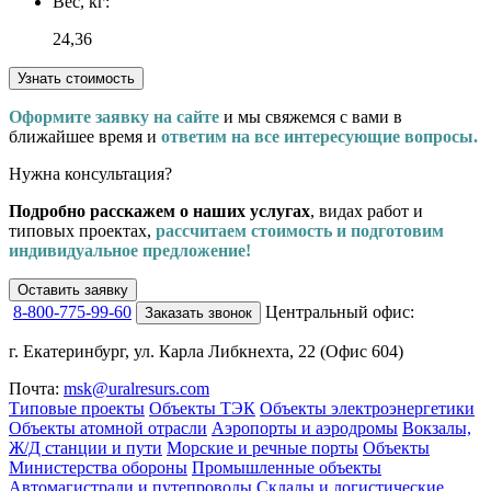
Вес, кг:
24,36
Узнать стоимость
Оформите заявку на сайте
и мы свяжемся с вами в
ближайшее время и
ответим на все интересующие вопросы.
Нужна консультация?
Подробно расскажем о наших услугах
, видах работ и
типовых проектах,
рассчитаем стоимость и подготовим
индивидуальное предложение!
Оставить заявку
8-800-775-99-60
Центральный офис:
Заказать звонок
г. Екатеринбург, ул. Карла Либкнехта, 22 (Офис 604)
Почта:
msk@uralresurs.com
Типовые проекты
Объекты ТЭК
Объекты электроэнергетики
Объекты атомной отрасли
Аэропорты и аэродромы
Вокзалы,
Ж/Д станции и пути
Морские и речные порты
Объекты
Министерства обороны
Промышленные объекты
Автомагистрали и путепроводы
Склады и логистические