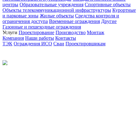
центры
Образовательные учреждения
Спортивные объекты
Объекты телекоммуникационной инфраструктуры
Курортные
и парковые зоны
Жилые объекты
Средства контроля и
ограничения доступа
Временные ограждения
Другие
Газонные и пешеходные ограждения
Услуги
Проектирование
Производство
Монтаж
Компания
Наши работы
Контакты
ТЭК
Ограждения ИСО
Сваи
Проектировщикам
Политика конфиденциальности
© 2012-2026 Все права защищены.