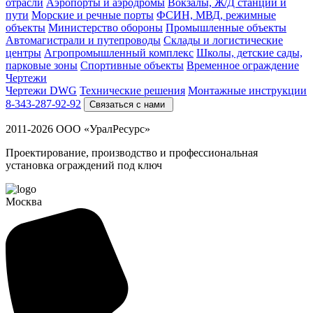
отрасли
Аэропорты и аэродромы
Вокзалы, Ж/Д станции и
пути
Морские и речные порты
ФСИН, МВД, режимные
объекты
Министерство обороны
Промышленные объекты
Автомагистрали и путепроводы
Склады и логистические
центры
Агропромышленный комплекс
Школы, детские сады,
парковые зоны
Спортивные объекты
Временное ограждение
Чертежи
Чертежи DWG
Технические решения
Монтажные инструкции
8-343-287-92-92
Связаться с нами
2011-2026 ООО «УралРесурс»
Проектирование, производство и профессиональная
установка ограждений под ключ
Москва